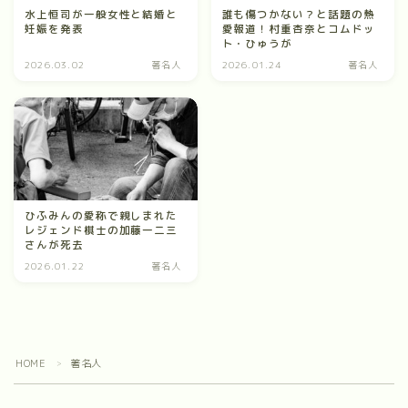
水上恒司が一般女性と結婚と
誰も傷つかない？と話題の熱
妊娠を発表
愛報道！村重杏奈とコムドッ
ト・ひゅうが
2026.03.02
著名人
2026.01.24
著名人
ひふみんの愛称で親しまれた
レジェンド棋士の加藤一二三
さんが死去
2026.01.22
著名人
HOME
著名人
＞