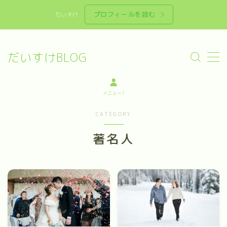
プロフィールを読む
だいすけ
MENU
Sample Page
だいすけBLOG
お問い合わせ
お問い合わせ
お問い合わせ
メニュー1
デモプリセット記事 #4
プライバシーポリシー
CATEGORY
プライバシーポリシー
利用規約／特定商取引法に基づく表記
著名人
有料記事の決済完了ページ
特定商取引法に基づく表記
運営者情報