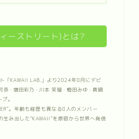
ューティーストリート)とは?
AWAII LAB.」より2024年8月にデビ
 · 増田彩乃 · 川本 笑瑠 · 梅田みゆ · 真鍋
ープ。
AKER”。年齢も経歴も異なる8人のメンバー
たちの生み出した“KAWAII”を原宿から世界へ発信