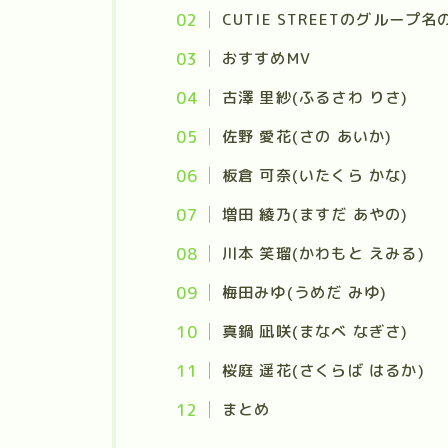
CUTIE STREETのグループ
おすすめMV
古澤 里紗(ふるさわ りさ)
佐野 愛花(さの あいか)
板倉 可奈(いたくら かな)
増田 綾乃(ますだ あやの)
川本 笑瑠(かわもと えみる)
梅田みゆ(うめだ みゆ)
真鍋 凪咲(まなべ なぎさ)
桜庭 遥花(さくらば はるか)
まとめ