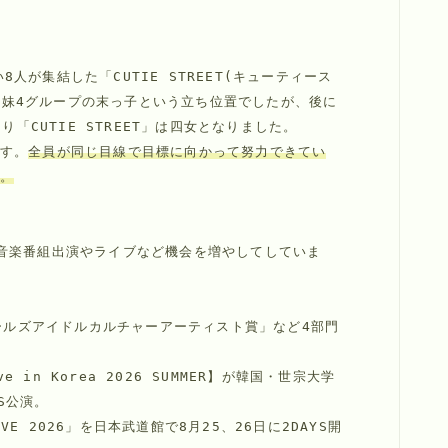
が集結した「CUTIE STREET(キューティース
し、姉妹4グループの末っ子という立ち位置でしたが、後に
り「CUTIE STREET」は四女となりました。
ます。
全員が同じ目線で目標に向かって努力できてい
。
音楽番組出演やライブなど機会を増やしてしていま
最優秀ガールズアイドルカルチャーアーティスト賞」など4部門
 in Korea 2026 SUMMER】が韓国・世宗大学 
YS公演。
 LIVE 2026」を日本武道館で8月25、26日に2DAYS開