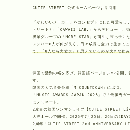
CUTIE STREET 公式ホームページより引用
「かわいいメーカー」をコンセプトにした可愛らしい8人
トリート)」「KAWAII LAB.」からデビュー
後輩グループの「MORE STAR」が誕生し末っ子にな
メンバー8人が仲が良く、日々成長し全力で生きて
て、「8人なら大丈夫」と思えているのが大きな強み
韓国で活動の幅を広げ、韓国語バージョンMV公開、
す。
韓国の人気音楽番組「M COUNTDOWN」に出演。
「MUSIC AWARDS JAPAN 2026」で「
にノミネート。
2度目の韓国ワンマンライブ【CUTIE STREET Live
大洋ホールで開催。2026年7月25日、26日の2DA
2周年「CUTIE STREET 2nd ANNIVERSARY