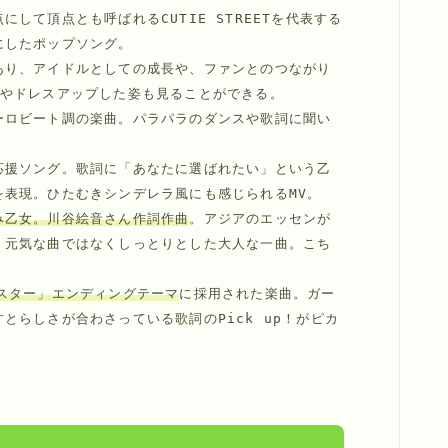
にして頂点とも呼ばれるCUTIE STREETを代表する
あり、アイドルとしての成長や、ファンとのつながり
ーロビート調の楽曲。パラパラのダンスや歌詞に聞い
応援ソング。歌詞に「あなたに選ばれたい」という乙
み乙女。川谷絵音さん作詞作曲
。アジアのエッセンが
く元気な曲ではなくしっとりとした大人な一曲。こち
スター」エンディングテーマ
に採用された楽曲。ガー
とらしさが合わさっている歌詞のPick up！がピカ