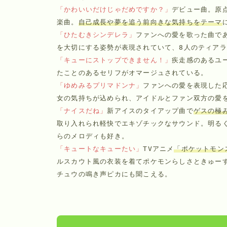
「かわいいだけじゃだめですか？」
デビュー曲。原点
楽曲。
自己成長や夢を追う前向きな気持ちをテーマ
「ひたむきシンデレラ」
ファンへの愛を歌った曲で
「キューにストップできません！」
疾走感のあるユ
「ゆめみるプリマドンナ」
ファンへの愛を表現した
「ナイスだね」
新アイスのタイアップ曲で
ゲスの極
取り入れられ軽快でエキゾチックなサウンド。明る
「キュートなキューたい」
TVアニメ
「ポケットモン
ルスカウト風の衣装を着てポケモンらしさときゅーす